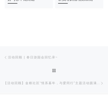
文章导航
上一篇
活动回顾 | 春日游园会回忆录~
返回文章列表
下
【活动回顾】金粮社区“情系暮年，与爱同行”主题活动圆满举行