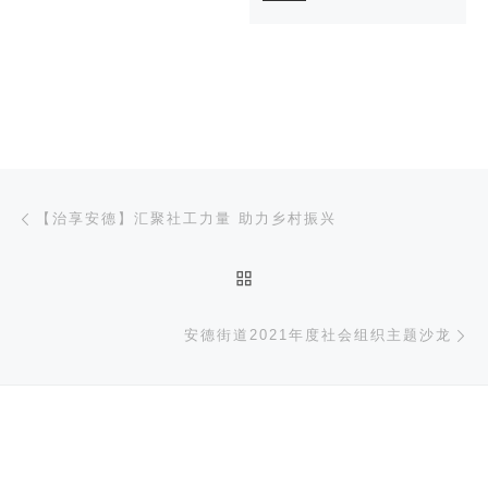
文章导航
上一篇
【治享安德】汇聚社工力量 助力乡村振兴
返回文章列表
下
安德街道2021年度社会组织主题沙龙