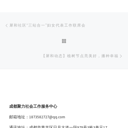
文章导航
上一篇
犀和社区“三站合一”妇女代表工作联席会
返回文章列表
下
【犀和动态】植树节点亮美好，播种幸福
成都聚力社会工作服务中心
邮箱地址：1873582727@qq.com
通讯地址：成都市青羊区日月大道一段978号3栋3单元17