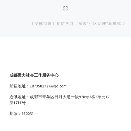
返回文章列表
下
【安德街道】参访学习，探索“小区治理”新模式
成都聚力社会工作服务中心
邮箱地址：1873582727@qq.com
通讯地址：成都市青羊区日月大道一段978号3栋3单元17
层1711号
邮编：610031