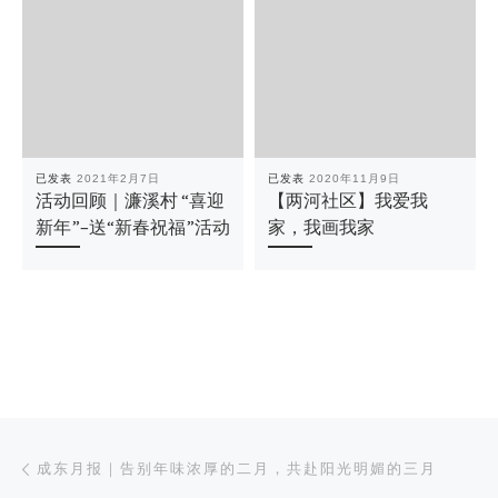
已发表
2021年2月7日
已发表
2020年11月9日
活动回顾｜濂溪村 “喜迎
【两河社区】我爱我
新年”–送“新春祝福”活动
家，我画我家
文章导航
上一篇
成东月报｜告别年味浓厚的二月，共赴阳光明媚的三月