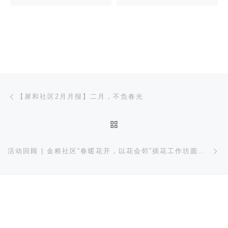
文章导航
上一篇
【犀和社区2月月报】二月，不负春光
返回文章列表
下
活动回顾 | 金粮社区“春暖花开，以花会邻”插花工作坊圆满举行