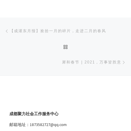
文章导航
上一篇
【成灌东月报】捡拾一月的碎片，走进二月的春风
返回文章列表
下
犀和春节 | 2021，万事皆胜意
成都聚力社会工作服务中心
邮箱地址：1873582727@qq.com