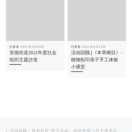
已发表
2021年3月18日
已发表
2021年4月12日
安德街道2021年度社会
活动回顾 |《本草纲目》-
组织主题沙龙
植物拓印亲子手工体验
小课堂
文章导航
上一篇
活动回顾丨双柏社区“爱卫运动，有你有我”1月主题党日