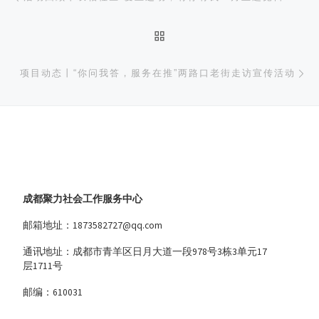
返回文章列表
下
项目动态丨“你问我答，服务在推”两路口老街走访宣传活动
成都聚力社会工作服务中心
邮箱地址：1873582727@qq.com
通讯地址：成都市青羊区日月大道一段978号3栋3单元17
层1711号
邮编：610031