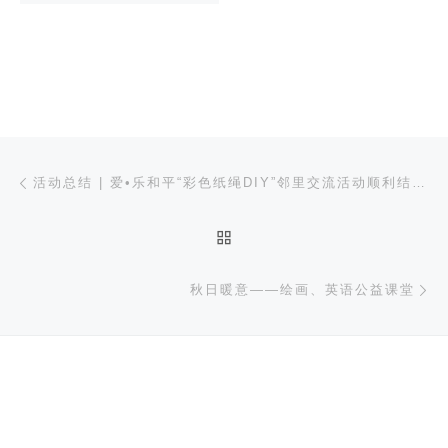
文章导航
上一篇
活动总结 | 爱•乐和平“彩色纸绳DIY”邻里交流活动顺利结束啦~
返回文章列表
下
秋日暖意——绘画、英语公益课堂