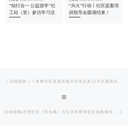
“知行合一 公益游学”社
“兴火”行动丨社区提案培
工站（室）参访学习活
训指导会圆满结束！
文章导航
上一篇
活动回顾 | 一里桥社区成灌东路片区党总支11月主题党日学习会
返回文章列表
下
活动回顾|方营社区《民法典》与生活科普讲堂活动圆满结束！