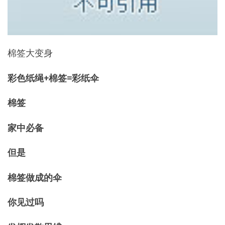
棉签大变身
彩色纸绳+棉签=彩纸伞
棉签
家中必备
但是
棉签做成的伞
你见过吗