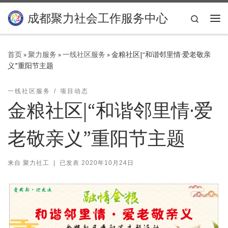
Skip to content
成都聚力社会工作服务中心
Search
主
首页
»
聚力服务
»
一线社区服务
»
金粮社区|“和谐邻里情·爱老敬亲
义”重阳节主题
一线社区服务
项目动态
金粮社区|“和谐邻里情·爱
老敬亲义”重阳节主题
来自
聚力社工
|
已发表
2020年10月24日