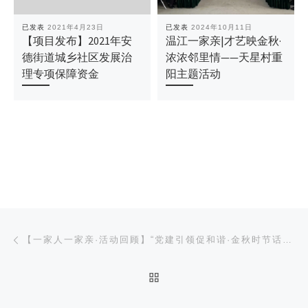
已发表
2021年4月23日
已发表
2024年10月11日
【项目发布】2021年安
温江一家亲|才艺映金秋·
德街道城乡社区发展治
浓浓邻里情——天星村重
理专项保障资金
阳主题活动
文章导航
上一篇
【一家人一家亲·活动回顾】“党建引领促和谐·金秋时节话重阳”两路口社区重阳节文化主题活动
返回文章列表
下