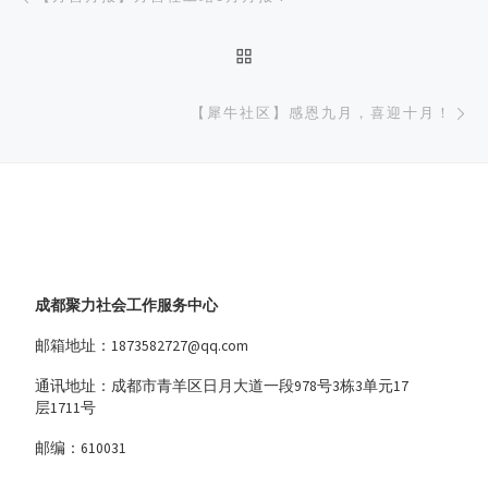
返回文章列表
下
【犀牛社区】感恩九月，喜迎十月！
成都聚力社会工作服务中心
邮箱地址：1873582727@qq.com
通讯地址：成都市青羊区日月大道一段978号3栋3单元17
层1711号
邮编：610031