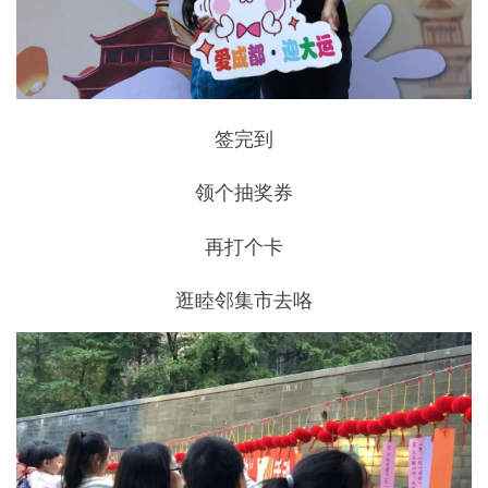
签完到
领个抽奖券
再打个卡
逛睦邻集市去咯