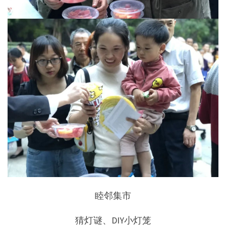
睦邻集市
猜灯谜、DIY小灯笼