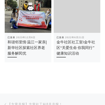
已发表
2023年12月6日
已发表
2022年6月21日
和谐邻里情·温江一家亲|
金牛社区社工室I金牛社
新华社区探索社区养老
区“关爱生命 你我同行”
服务解民忧
健康知识活动
文章导航
上一篇
【方营月报】方营社工站8月月报！