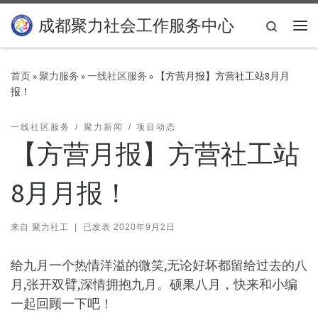
Skip to content
成都聚力社会工作服务中心
Search
主
首页
»
聚力服务
»
一线社区服务
»
【方营月报】方营社工站8月月
报！
一线社区服务
聚力新闻
项目动态
【方营月报】方营社工站
8月月报！
来自
聚力社工
|
已发表
2020年9月2日
给九月一个热情洋溢的微笑,无论好坏都留给过去的八
月,张开双臂,深情拥抱九月。硕果八月，快来和小编
一起回顾一下吧！