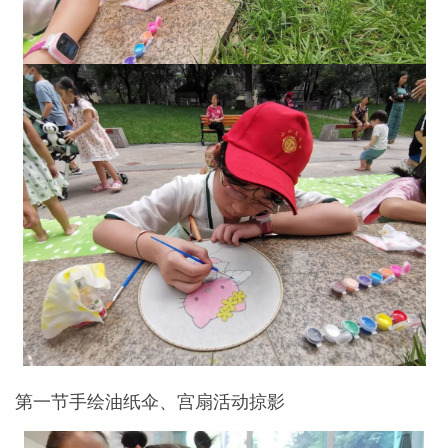
第一节手绘油纸伞、宫扇活动掠影