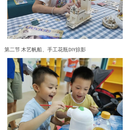
第二节 木艺帆船、手工花瓶DIY掠影