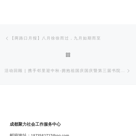
文章导航
上一篇
【两路口月报】八月徐徐而过，九月如期而至
返回文章列表
下
活动回顾 | 携手邻里迎中秋-拥抱祖国庆国庆暨第三届书院社区睦邻文化节
成都聚力社会工作服务中心
邮箱地址：1873582727@qq.com