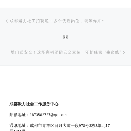
文章导航
上一篇
成都聚力社工招聘啦！多个优质岗位，就等你来~
返回文章列表
下
敲门送安全！这场商铺消防安全宣传，守护经营 “生命线”
成都聚力社会工作服务中心
邮箱地址：1873582727@qq.com
通讯地址：成都市青羊区日月大道一段978号3栋3单元17