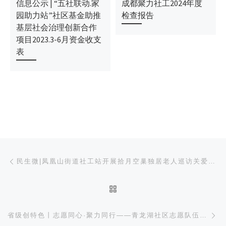
信息公示 | “五社联动.家
成都聚力社工2024年度
园助力站”社区基金助推
检查报告
基层社会治理创新合作
项目2023.3-6月资金收支
表
文章导航
上一篇
民生微|凤凰山街道社工站开展拾月空巢独居老人巡访关爱活动
返回文章列表
下
省级创特色丨志愿同心·聚力同行——青龙湖社区志愿队伍建设会