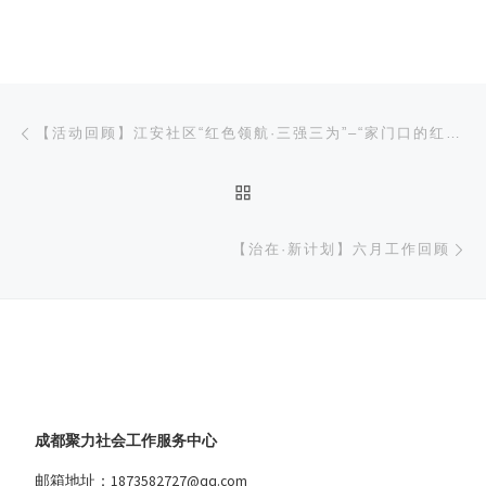
文章导航
上一篇
【活动回顾】江安社区“红色领航·三强三为”–“家门口的红色服务”
返回文章列表
下
【治在·新计划】六月工作回顾
成都聚力社会工作服务中心
邮箱地址：1873582727@qq.com