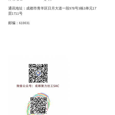
通讯地址：成都市青羊区日月大道一段978号3栋3单元17
层1711号
邮编：610031