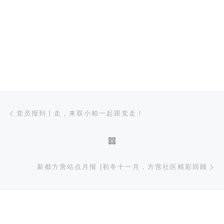
文章导航
上一篇
党员报到丨走，来双小柏一起跟党走！
返回文章列表
下
新都方营站点月报 |初冬十一月，方营社区精彩回顾